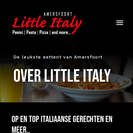
Ga
naar
inhoud
Togg
Navi
Home
De leukste eettent van Amersfoort
Over little Italy
Over little Italy
Menukaart
Contact
Op en top Italiaanse gerechten en
meer..