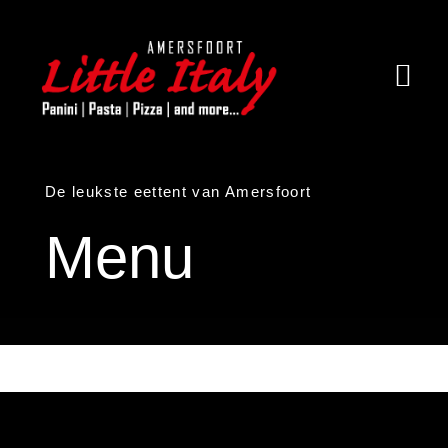
Ga
naar
inhoud
Togg
Navi
Home
De leukste eettent van Amersfoort
Over little Italy
Menu
Menukaart
Contact