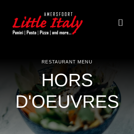
Ga
naar
inhoud
Togg
Navi
Home
Over little Italy
RESTAURANT MENU
HORS
Menukaart
Contact
D'OEUVRES