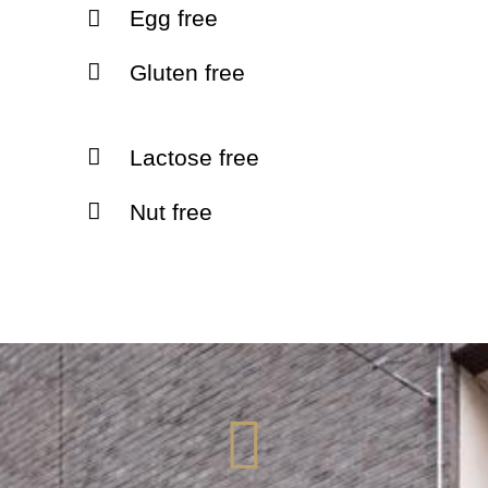
Egg free
Gluten free
Lactose free
Nut free