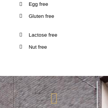
Egg free
Gluten free
Lactose free
Nut free