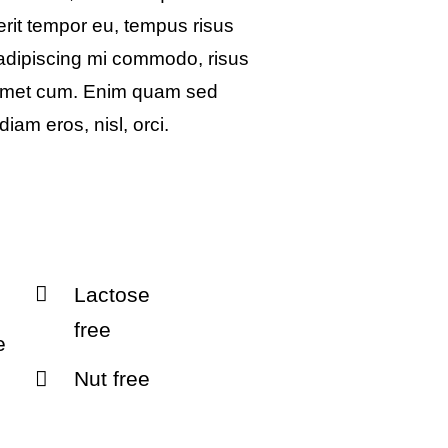
rerit tempor eu, tempus risus
s adipiscing mi commodo, risus
 amet cum. Enim quam sed
iam eros, nisl, orci.
Lactose
free
e
Nut free