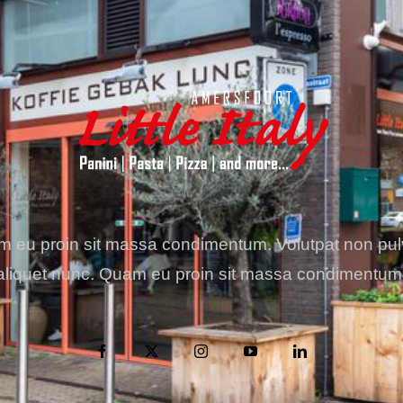
 eu proin sit massa condimentum. Volutpat non pul
aliquet nunc. Quam eu proin sit massa condimentum