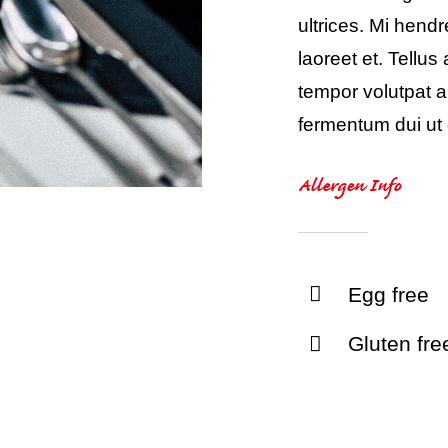
ultrices. Mi hend
laoreet et. Tellu
tempor volutpat
fermentum dui ut d
Allergen Info
Egg free
Gluten fre