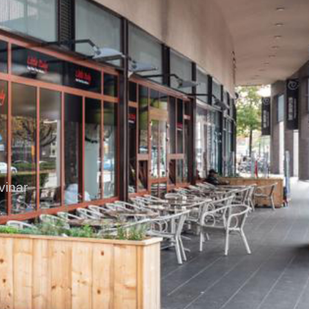
vinar
.