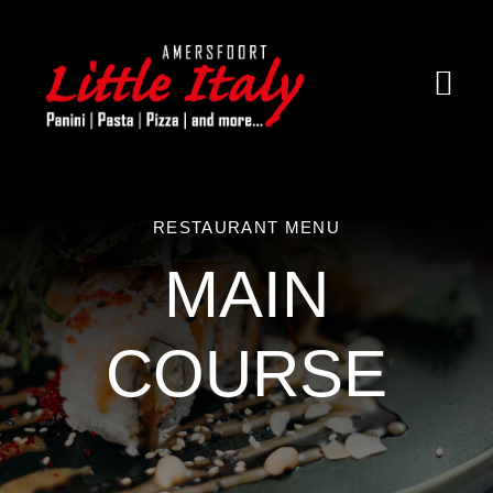
Ga
naar
inhoud
Togg
Navi
Home
Over little Italy
RESTAURANT MENU
MAIN
Menukaart
Contact
COURSE